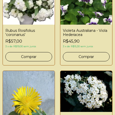
Rubus Rosifolius
Violeta Australiana - Viola
'coronarius'
Hederacea
R$57,00
R$45,90
3
x
de
R$19,00
sem juros
3
x
de
R$15,30
sem juros