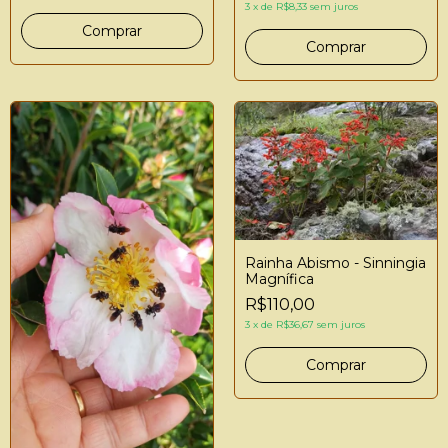
3
x
de
R$8,33
sem juros
Rainha Abismo - Sinningia
Magnífica
R$110,00
3
x
de
R$36,67
sem juros