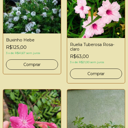
Buxinho Hebe
Ruelia Tuberosa Rosa-
R$125,00
claro
3
x
de
R$41,67
sem juros
R$63,00
3
x
de
R$21,00
sem juros