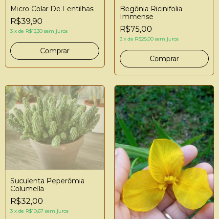
Micro Colar De Lentilhas
Begônia Ricinifolia
Immense
R$39,90
R$75,00
3
x
de
R$13,30
sem juros
3
x
de
R$25,00
sem juros
Suculenta Peperômia
Columella
R$32,00
3
x
de
R$10,67
sem juros