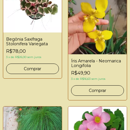
Begônia Saxifraga
Stolonifera Variegata
R$78,00
3
x
de
R$26,00
sem juros
Íris Amarela - Neomarica
Longifolia
R$49,90
3
x
de
R$16,63
sem juros