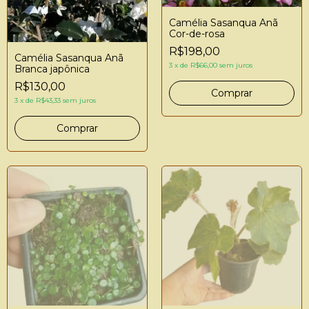
Camélia Sasanqua Anã
Cor-de-rosa
R$198,00
Camélia Sasanqua Anã
3
x
de
R$66,00
sem juros
Branca japônica
R$130,00
3
x
de
R$43,33
sem juros