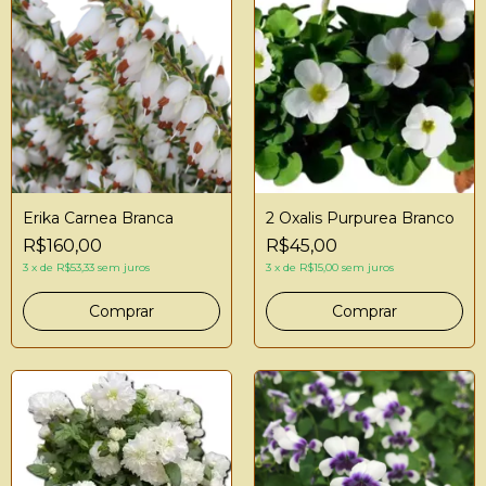
Erika Carnea Branca
2 Oxalis Purpurea Branco
R$160,00
R$45,00
3
x
de
R$53,33
sem juros
3
x
de
R$15,00
sem juros