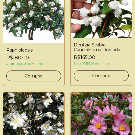
Deutzia Scabra
Candidíssima Dobrada
Raphiolepsis
R$165,00
R$180,00
3
x
de
R$55,00
sem juros
3
x
de
R$60,00
sem juros