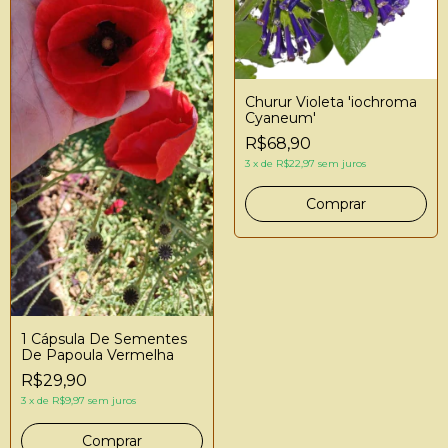
Churur Violeta 'iochroma
Cyaneum'
R$68,90
3
x
de
R$22,97
sem juros
1 Cápsula De Sementes
De Papoula Vermelha
R$29,90
3
x
de
R$9,97
sem juros