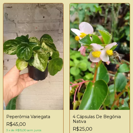
Peperômia Variegata
4 Cápsulas De Begônia
Nativa
R$45,00
R$25,00
3
x
de
R$15,00
sem juros