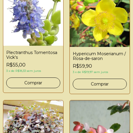
Plectranthus Tomentosa
Hypericum Moserianum /
Vick's
Rosa-de-saron
R$55,00
R$59,90
3
x
de
R$18,33
sem juros
3
x
de
R$19,97
sem juros