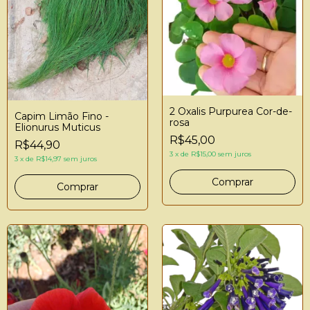
2 Oxalis Purpurea Cor-de-
Capim Limão Fino -
rosa
Elionurus Muticus
R$45,00
R$44,90
3
x
de
R$15,00
sem juros
3
x
de
R$14,97
sem juros