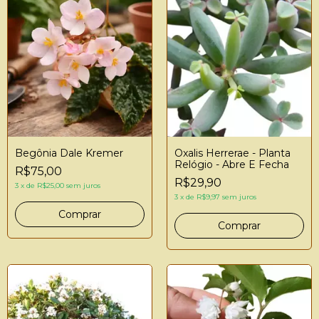
Begônia Dale Kremer
Oxalis Herrerae - Planta
Relógio - Abre E Fecha
R$75,00
R$29,90
3
x
de
R$25,00
sem juros
3
x
de
R$9,97
sem juros