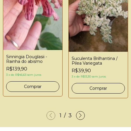
Sinningia Douglasii -
Suculenta Brilhantina /
Rainha do abismo
Pilea Variegata
R$139,90
R$39,90
3
x
de
R$46,63
sem juros
3
x
de
R$13,30
sem juros
1
/
3