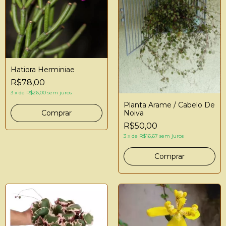
Hatiora Herminiae
R$78,00
3
x
de
R$26,00
sem juros
Planta Arame / Cabelo De
Noiva
R$50,00
3
x
de
R$16,67
sem juros