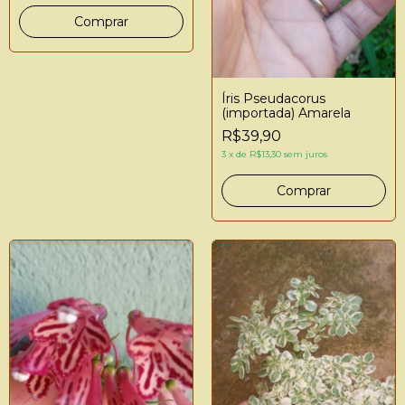
Íris Pseudacorus
(importada) Amarela
R$39,90
3
x
de
R$13,30
sem juros