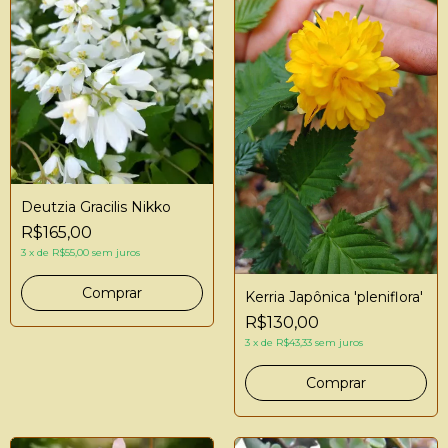
Deutzia Gracilis Nikko
R$165,00
3
x
de
R$55,00
sem juros
Kerria Japônica 'pleniflora'
R$130,00
3
x
de
R$43,33
sem juros