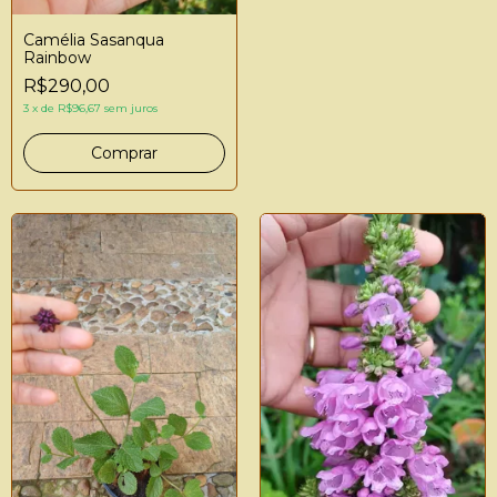
Camélia Sasanqua
Rainbow
R$290,00
3
x
de
R$96,67
sem juros