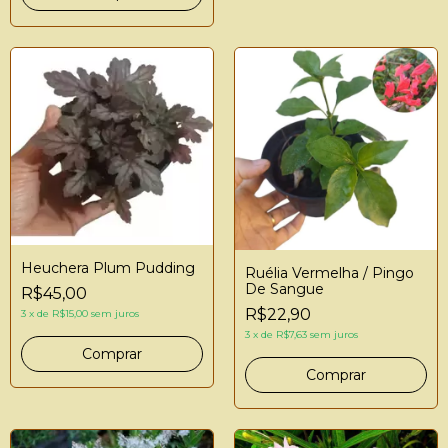
Heuchera Plum Pudding
Ruélia Vermelha / Pingo
De Sangue
R$45,00
R$22,90
3
x
de
R$15,00
sem juros
3
x
de
R$7,63
sem juros