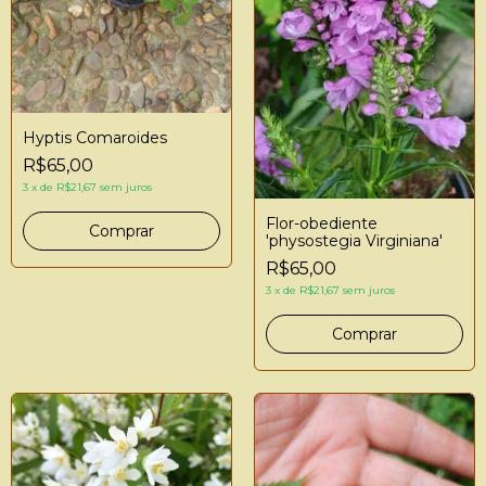
Hyptis Comaroides
R$65,00
3
x
de
R$21,67
sem juros
Flor-obediente
'physostegia Virginiana'
R$65,00
3
x
de
R$21,67
sem juros