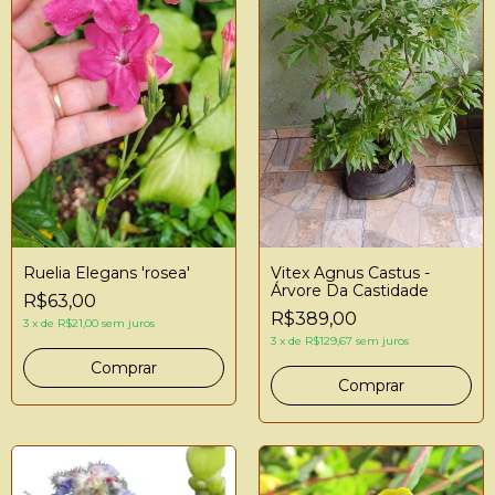
Ruelia Elegans 'rosea'
Vitex Agnus Castus -
Árvore Da Castidade
R$63,00
R$389,00
3
x
de
R$21,00
sem juros
3
x
de
R$129,67
sem juros