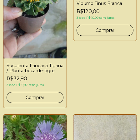
Viburno Tinus Branca
R$120,00
3
x
de
R$40,00
sem juros
Suculenta Faucária Tigrina
/ Planta-boca-de-tigre
R$32,90
3
x
de
R$10,97
sem juros