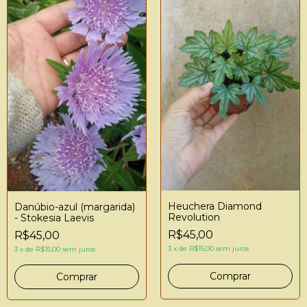
Heuchera Diamond
Danúbio-azul (margarida)
Revolution
- Stokesia Laevis
R$45,00
R$45,00
3
x
de
R$15,00
sem juros
3
x
de
R$15,00
sem juros