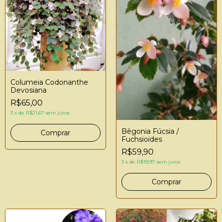
Columeia Codonanthe
Devosiana
R$65,00
3
x
de
R$21,67
sem juros
Bêgonia Fúcsia /
Fuchsioides
R$59,90
3
x
de
R$19,97
sem juros