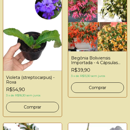
Begônia Boliviensis
Importada - 4 Cápsulas
De Sementes Mista
R$39,90
3
x
de
R$13,30
sem juros
Violeta (streptocarpus) -
Roxa
R$54,90
3
x
de
R$18,30
sem juros